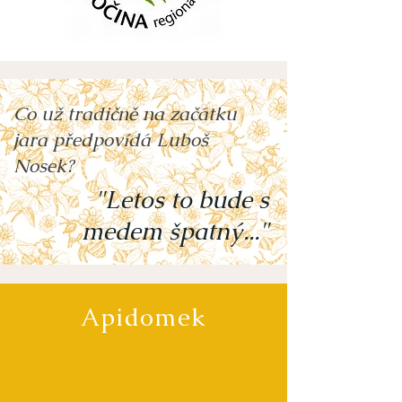
Co už tradičně na začátku
jara předpovídá Luboš
Nosek?
"Letos to bude s
medem špatný..."
Apidomek