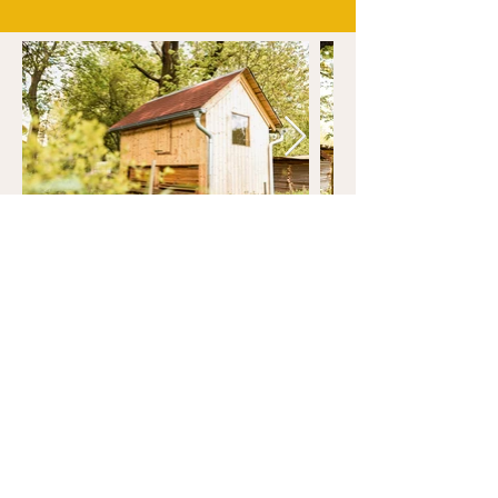
TO MĚ ZAJÍMÁ...
Medová samoobsluha
V případě, že zrovna nejsme doma
můžete pro menší nákupy využít
naši samoobslužnou poličku, která