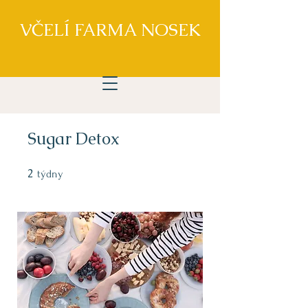
VČELÍ FARMA NOSEK
Sugar Detox
2
2 týdny
týdny